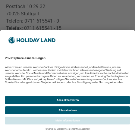
Postfach 10 29 32
70025 Stuttgart
Telefon:
0711 615541 - 0
Telefax:
0711 615541 - 15
E-Mail:
poststelle@lfd.bwl.de
Internet:
http://www.baden-wuerttemberg.datenschutz.de
Diese geht der Beschwerde nach und unterrichtet den
Betroffenen über das Ergebnis.
18. Änderung der Datenschutzerklärung
Da sich auf Grund des technischen Fortschritts und
organisatorischer Änderungen der eingesetzten
Verarbeitungsverfahren ändern/weiterentwickeln können
behalten wir uns vor, die
vorliegende
Datenschutzerklärung gemäß den neuen technischen
Rahmenbedingungen weiterzuentwickeln. Wir bitten Sie