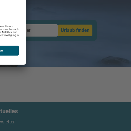
Dauer
Urlaub finden
tuelles
sletter