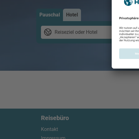
Pauschal
Hotel
Reiseziel oder Hotel
2 E
Reisebüro
Kontakt
Impressum