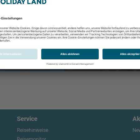
rwachsene
Abflughafen
Zeitraum
Service
Ak
Reisehinweise
New
Reisemonitor