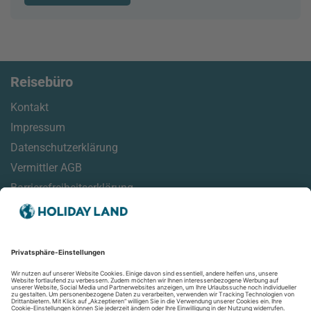
Reisebüro
Kontakt
Impressum
Datenschutzerklärung
Vermittler AGB
Barrierefreiheitserklärung
Service
Online Check-In Informationen
Reisehinweise
Reisemonitor